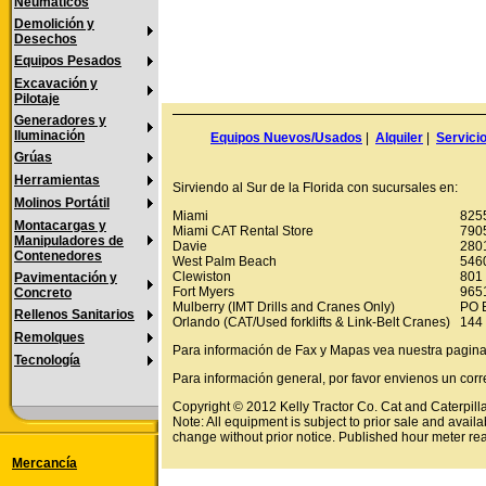
Neumáticos
Demolición y
Desechos
Equipos Pesados
Excavación y
Pilotaje
Generadores y
Iluminación
Equipos Nuevos/Usados
|
Alquiler
|
Servici
Grúas
Herramientas
Sirviendo al Sur de la Florida con sucursales en:
Molinos Portátil
Miami
825
Montacargas y
Miami CAT Rental Store
790
Manipuladores de
Davie
280
Contenedores
West Palm Beach
546
Clewiston
801 
Pavimentación y
Fort Myers
9651
Concreto
Mulberry (IMT Drills and Cranes Only)
PO 
Rellenos Sanitarios
Orlando (CAT/Used forklifts & Link-Belt Cranes)
144 
Remolques
Para información de Fax y Mapas vea nuestra pagin
Tecnología
Para información general, por favor envienos un corr
Copyright © 2012 Kelly Tractor Co. Cat and Caterpillar
Note: All equipment is subject to prior sale and availa
change without prior notice. Published hour meter re
Mercancía