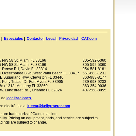
o
|
Especiales
|
Contacto
|
Legal
|
Privacidad
|
CAT.com
5 NW 58 St, Miami FL 33166
305-592-5360
5 NW 58 St, Miami FL 33166
305-592-5360
1 Reese Rd, Davie FL 33314
954-581-8181
0 Okeechobee Blvd, West Palm Beach FL 33417
561-683-1231
E Sugarland Hwy, Clewiston FL 33440
863-983-8177
 Kelly Tractor Dr, Fort Myers FL 33905
239-693-9233
Box 1318, Mulberry FL 33860
863-354-9036
W. Landstreet Rd. , Orlando FL 32824
407-568-8055
a de
localizaciones.
eo electrónico a:
ktccat@kellytractor.com
 are trademarks of Caterpillar, Inc.
bility. Pricing on equipment, parts, and service are subject to
adings are subject to change.