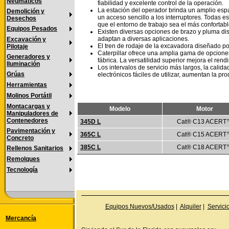
Neumáticos
fiabilidad y excelente control de la operación.
La estación del operador brinda un amplio espa
Demolición y
un acceso sencillo a los interruptores. Todas es
Desechos
que el entorno de trabajo sea el más confortabl
Equipos Pesados
Existen diversas opciones de brazo y pluma di
adaptan a diversas aplicaciones.
Excavación y
El tren de rodaje de la excavadora diseñado po
Pilotaje
Caterpillar ofrece una amplia gama de opciones
Generadores y
fábrica. La versatilidad superior mejora el rend
Iluminación
Los intervalos de servicio más largos, la calidad
Grúas
electrónicos fáciles de utilizar, aumentan la p
Herramientas
Molinos Portátil
Montacargas y
Modelo
Motor
Manipuladores de
Contenedores
345D L
Cat® C13 ACERT
Pavimentación y
365C L
Cat® C15 ACERT
Concreto
385C L
Cat® C18 ACERT
Rellenos Sanitarios
Remolques
Tecnología
Equipos Nuevos/Usados
|
Alquiler
|
Servici
Mercancía