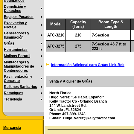
Neumáticos
Demolición y
Desechos
Equipos Pesados
Capacity
Boom Type &
Excavación y
Model
(Tons)
Length
Pilotaje
Generadores y
ATC-3210
210
7-Section
Iluminación
Grúas
7-Section 43.7 ft to
ATC-3275
275
223 ft
Herramientas
Molinos Portátil
Montacargas y
Información Adicional para Grúas Link-Belt
Manipuladores de
Contenedores
Pavimentación y
Concreto
Venta y Alquiler de Grúas
Rellenos Sanitarios
Remolques
North Florida
Hugo Verez "Se Habla Español"
Tecnología
Kelly Tractor Co - Orlando Branch
144 W. Landstreet Rd.
Orlando , FL 32824
Phone: 407-399-1248
E-mail:
Hugo_verez@kellytractor.com
Mercancía