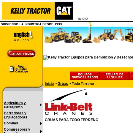
Inicio
>
Grúas
>
Todo Terreno
Agricultura y
Paisajismo
Barredoras y
Enjuagadoras
GRUAS PARA TODO TERRENO
Bombas
Compresores y