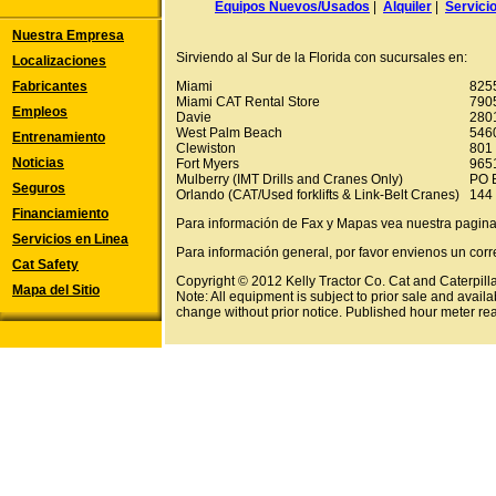
Equipos Nuevos/Usados
|
Alquiler
|
Servici
Nuestra Empresa
Sirviendo al Sur de la Florida con sucursales en:
Localizaciones
Fabricantes
Miami
825
Miami CAT Rental Store
790
Empleos
Davie
280
West Palm Beach
546
Entrenamiento
Clewiston
801 
Noticias
Fort Myers
9651
Mulberry (IMT Drills and Cranes Only)
PO 
Seguros
Orlando (CAT/Used forklifts & Link-Belt Cranes)
144 
Financiamiento
Para información de Fax y Mapas vea nuestra pagin
Servicios en Linea
Para información general, por favor envienos un corr
Cat Safety
Copyright © 2012 Kelly Tractor Co. Cat and Caterpillar
Mapa del Sitio
Note: All equipment is subject to prior sale and availa
change without prior notice. Published hour meter re