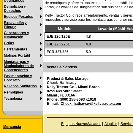
Neumáticos
de remolques y ofrecen una excelente maniobrabilida
Demolición y
libras, los walkies de Jungheinrich son sus caballos d
Desechos
Kelly Tractor Co. ofrece arrendamiento, ventas y serv
Equipos Pesados
repuestos y servicio para los montacargas Jungheinric
Excavación y
Pilotaje
Modelo
Levante (Mástil Est
Generadores y
EJE 120/120E
4.8
Iluminación
Grúas
EJE 225/225E
4.8
Herramientas
ECR 327/336
5.9
Molinos Portátil
Montacargas y
Manipuladores de
Ventas & Servicio
Contenedores
Pavimentación y
Product & Sales Manager
Concreto
Chuck Hathaway
Rellenos Sanitarios
Kelly Tractor Co. - Miami Brach
8255 NW 58th Street
Remolques
Miami , FL 33166
Tecnología
Phone: (800) 255-3093 x1018
E-mail:
Chuck_hathaway@kellytractor.com
Equipos Nuevos/Usados
|
Alquiler
|
Servici
Mercancía