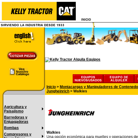
Inicio
>
Montacargas y Manipuladores de Contenedo
Jungheinrich
>
Walkies
Agricultura y
Paisajismo
Barredoras y
Enjuagadoras
Bombas
Walkies
Compresores y
Una opción económica para muelles y operaciones de 