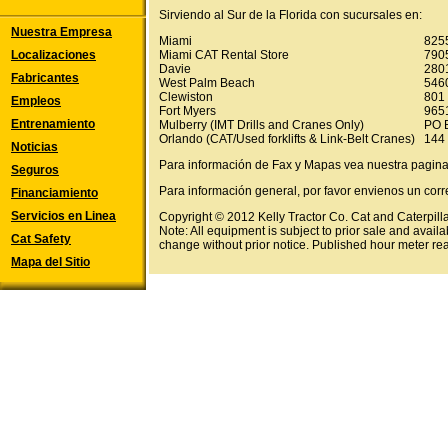
Sirviendo al Sur de la Florida con sucursales en:
Nuestra Empresa
Miami
825
Localizaciones
Miami CAT Rental Store
790
Davie
280
Fabricantes
West Palm Beach
546
Clewiston
801 
Empleos
Fort Myers
9651
Entrenamiento
Mulberry (IMT Drills and Cranes Only)
PO 
Orlando (CAT/Used forklifts & Link-Belt Cranes)
144 
Noticias
Para información de Fax y Mapas vea nuestra pagin
Seguros
Para información general, por favor envienos un corr
Financiamiento
Servicios en Linea
Copyright © 2012 Kelly Tractor Co. Cat and Caterpillar
Note: All equipment is subject to prior sale and availa
Cat Safety
change without prior notice. Published hour meter re
Mapa del Sitio