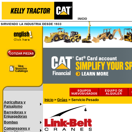
Inicio
>
Grúas
>
Servicio Pesado
Agricultura y
Paisajismo
Barredoras y
Enjuagadoras
Bombas
Compresores y