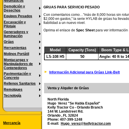
Neumáticos
Demolición y
GRUAS PARA SERVICIO PESADO
Desechos
Con comentarios como…"más de 8,000 horas sin rotura
Equipos Pesados
$2,000 en gastos," la serie HYLAB de grúas ha llevado
Excavación y
fiabilidad a un nuevo nivel.
Pilotaje
Oprima el enlace de
Spec Sheet
para ver información 
Generadores y
Iluminación
Grúas
Herramientas
Model
Capacity (Tons)
Boom Type & L
Molinos Portátil
LS-108 H5
50
Angle: 40 ft to 14
Montacargas y
Manipuladores de
Contenedores
Información Adicional para Grúas Link-Belt
Pavimentación y
Concreto
Rellenos Sanitarios
Venta y Alquiler de Grúas
Remolques
Tecnología
North Florida
Hugo Verez "Se Habla Español"
Kelly Tractor Co - Orlando Branch
144 W. Landstreet Rd.
Orlando , FL 32824
Phone: 407-399-1248
Mercancía
E-mail:
Hugo_verez@kellytractor.com