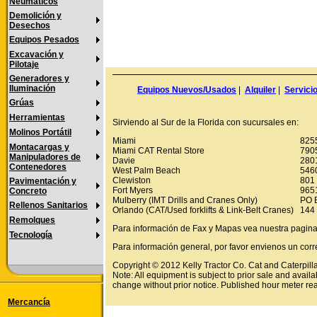
Neumáticos
Demolición y
Desechos
Equipos Pesados
Excavación y
Pilotaje
Generadores y
Iluminación
Equipos Nuevos/Usados
|
Alquiler
|
Servici
Grúas
Herramientas
Sirviendo al Sur de la Florida con sucursales en:
Molinos Portátil
Miami
825
Montacargas y
Miami CAT Rental Store
790
Manipuladores de
Davie
280
Contenedores
West Palm Beach
546
Clewiston
801 
Pavimentación y
Fort Myers
9651
Concreto
Mulberry (IMT Drills and Cranes Only)
PO 
Rellenos Sanitarios
Orlando (CAT/Used forklifts & Link-Belt Cranes)
144 
Remolques
Para información de Fax y Mapas vea nuestra pagin
Tecnología
Para información general, por favor envienos un corr
Copyright © 2012 Kelly Tractor Co. Cat and Caterpillar
Note: All equipment is subject to prior sale and availa
change without prior notice. Published hour meter re
Mercancía